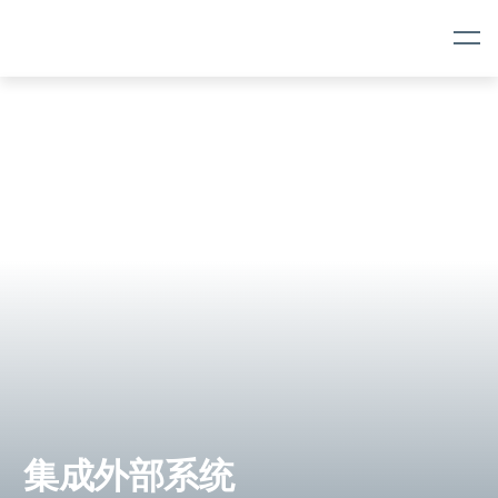
Skip
Skip
Navigation
to
content
集成外部系统