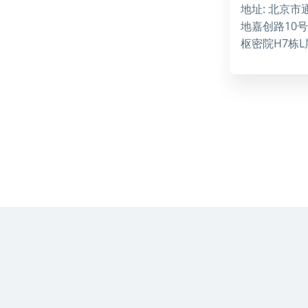
地址: 北京
地嘉创路10号
枢密院H7栋L