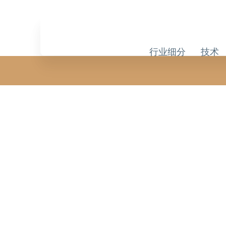
Skip
to
Skip
content
Navigation
行业细分
技术