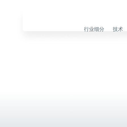
Skip
to
Skip
content
Navigation
行业细分
技术
汽车和运输设备
用于汽车和运输设备行业的自动化存储解决方