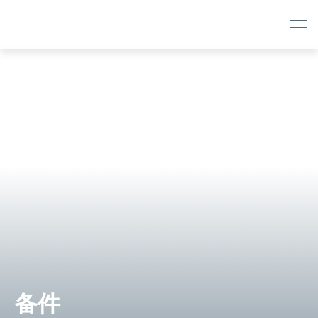
Skip
Skip
Navigation
to
content
备件