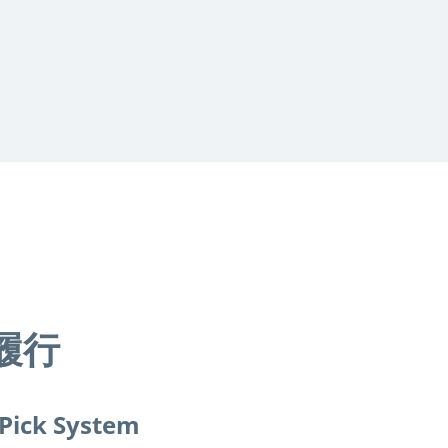
履行
 Pick System