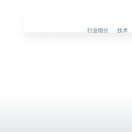
Skip
to
Skip
content
Navigation
行业细分
技术
批发/零售/电子
适用于电子商务仓库的自动化存储解决方案